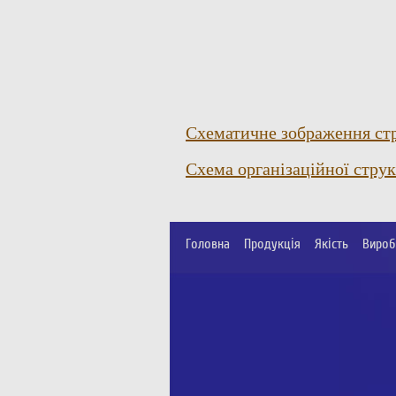
Схематичне зображення стр
Схема організаційної стру
Головна
Продукція
Якість
Вироб