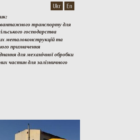
Ukr
En
ик:
и вантажного транспорту для
ільського господарства
них металоконструкцій та
ного призначення
аднання для механічної обробки
них частин для залізничного