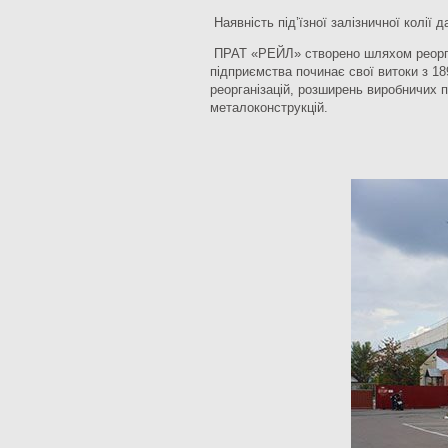
Наявність під’їзної залізничної колії 
ПРАТ «РЕЙЛ» створено шляхом реорган
підприємства починає свої витоки з 18
реорганізацій, розширень виробничих 
металоконструкцій.