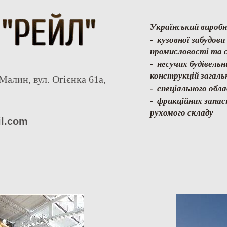
Український виробн
- кузовної забудов
промисловості та с
- несучих будівель
конструкцій загаль
Малин, вул. Огієнка 61а,
- спеціального обл
- фрикційних запас
рухомого складу
il.com