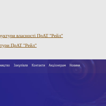
уктури власності ПрАТ "Рейл"
ктури ПрАТ "Рейл"
ництво
Закупівля
Контакти
Акціонерам
Новини