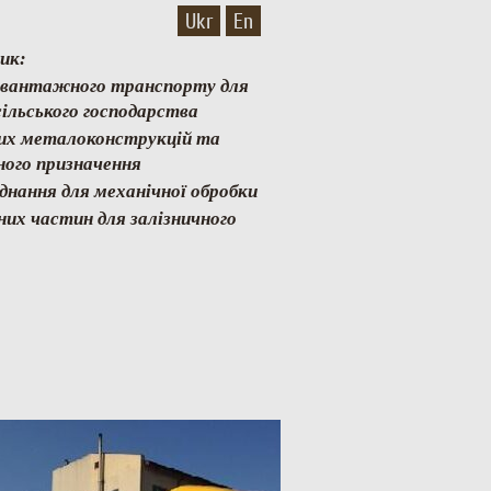
Ukr
En
ик:
и вантажного транспорту для
ільського господарства
них металоконструкцій та
ного призначення
аднання для механічної обробки
них частин для залізничного