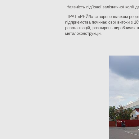
Наявність під’їзної залізничної колії 
ПРАТ «РЕЙЛ» створено шляхом реорган
підприємства починає свої витоки з 18
реорганізацій, розширень виробничих 
металоконструкцій.