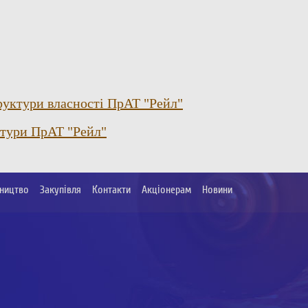
уктури власності ПрАТ "Рейл"
ктури ПрАТ "Рейл"
ництво
Закупівля
Контакти
Акціонерам
Новини