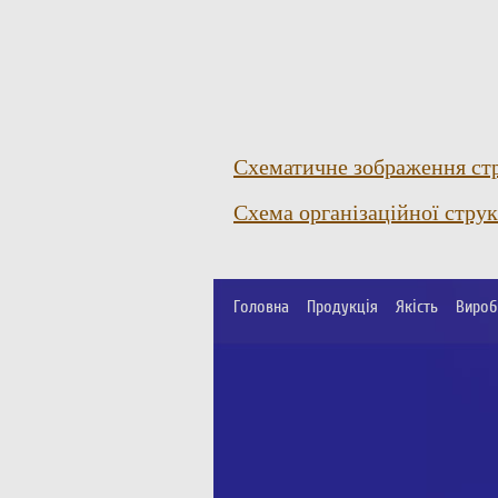
Схематичне зображення стр
Схема організаційної стру
Головна
Продукція
Якість
Вироб