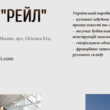
Український виробн
- кузовної забудов
промисловості та с
- несучих будівель
конструкцій загаль
Малин, вул. Огієнка 61а,
- спеціального обл
- фрикційних запас
рухомого складу
il.com