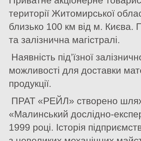
Приватне акціонерне товари
території Житомирської област
близько 100 км від м. Києва.
та залізнична магістралі.
Наявність під’їзної залізничн
можливості для доставки мате
продукції.
ПРАТ «РЕЙЛ» створено шляхо
«Малинський дослідно-експе
1999 році. Історія підприємст
з невеликих механічних майст