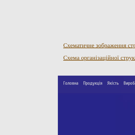
Схематичне зображення стр
Схема організаційної стру
Головна
Продукція
Якість
Вироб