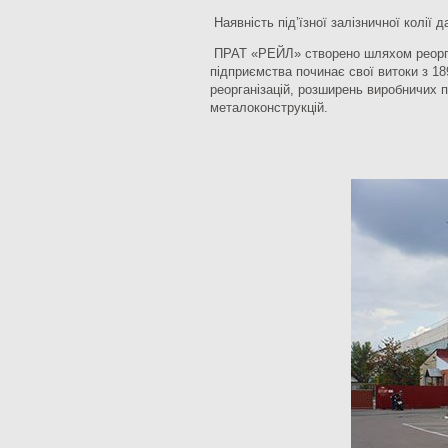
Наявність під’їзної залізничної колії 
ПРАТ «РЕЙЛ» створено шляхом реорган
підприємства починає свої витоки з 18
реорганізацій, розширень виробничих 
металоконструкцій.