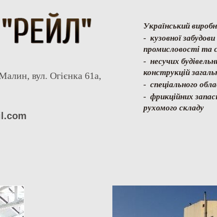
Український виробн
- кузовної забудов
промисловості та с
- несучих будівель
конструкцій загаль
Малин, вул. Огієнка 61а,
- спеціального обл
- фрикційних запас
рухомого складу
il.com