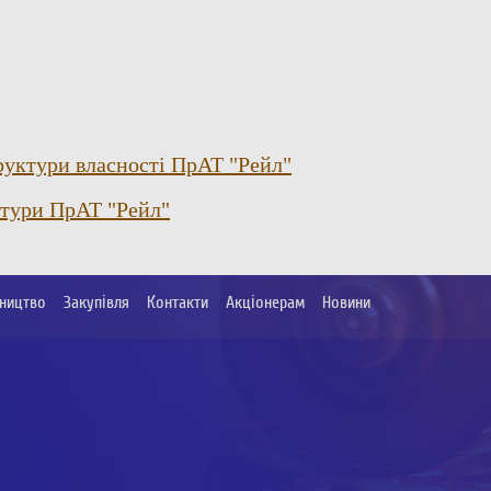
уктури власності ПрАТ "Рейл"
ктури ПрАТ "Рейл"
ництво
Закупівля
Контакти
Акціонерам
Новини