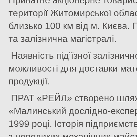
Приватне акціонерне товари
території Житомирської област
близько 100 км від м. Києва.
та залізнична магістралі.
Наявність під’їзної залізничн
можливості для доставки мате
продукції.
ПРАТ «РЕЙЛ» створено шляхо
«Малинський дослідно-експе
1999 році. Історія підприємст
з невеликих механічних майст