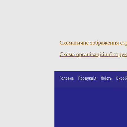
Схематичне зображення стр
Схема організаційної стру
Головна
Продукція
Якість
Вироб