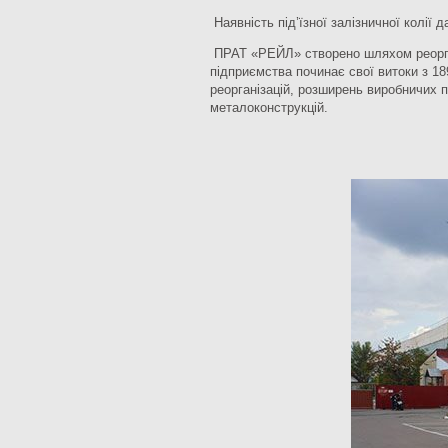
Наявність під’їзної залізничної колії 
ПРАТ «РЕЙЛ» створено шляхом реорган
підприємства починає свої витоки з 18
реорганізацій, розширень виробничих 
металоконструкцій.