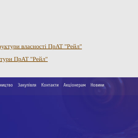
уктури власності ПрАТ "Рейл"
ктури ПрАТ "Рейл"
ництво
Закупівля
Контакти
Акціонерам
Новини