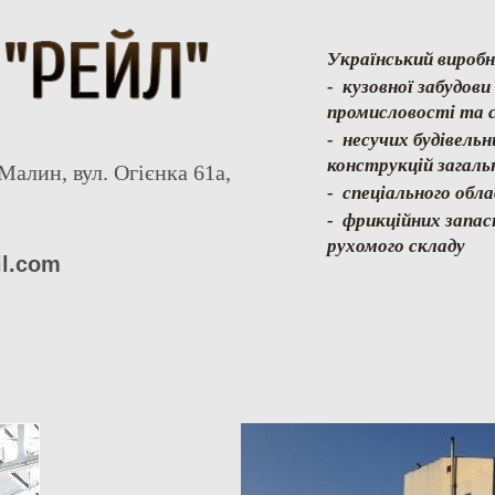
Український виробн
- кузовної забудов
промисловості та с
- несучих будівель
конструкцій загаль
Малин, вул. Огієнка 61а,
- спеціального обл
- фрикційних запас
рухомого складу
il.com