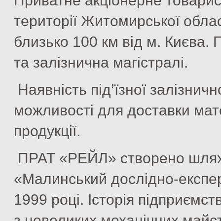
Приватне акціонерне товари
території Житомирської област
близько 100 км від м. Києва.
та залізнична магістралі.
Наявність під’їзної залізничн
можливості для доставки мате
продукції.
ПРАТ «РЕЙЛ» створено шляхо
«Малинський дослідно-експе
1999 році. Історія підприємст
з невеликих механічних майст