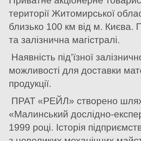
Приватне акціонерне товари
території Житомирської област
близько 100 км від м. Києва.
та залізнична магістралі.
Наявність під’їзної залізничн
можливості для доставки мате
продукції.
ПРАТ «РЕЙЛ» створено шляхо
«Малинський дослідно-експе
1999 році. Історія підприємст
з невеликих механічних майст