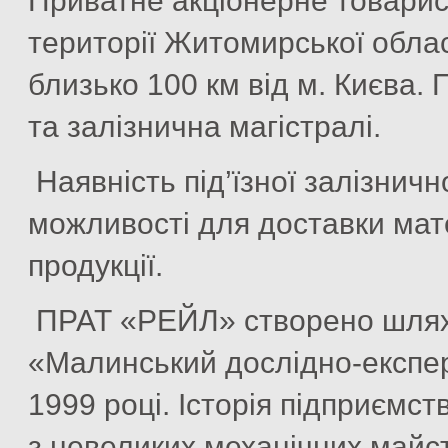
Приватне акціонерне товари
території Житомирської област
близько 100 км від м. Києва.
та залізнична магістралі.
Наявність під’їзної залізничн
можливості для доставки мате
продукції.
ПРАТ «РЕЙЛ» створено шляхо
«Малинський дослідно-експе
1999 році. Історія підприємст
з невеликих механічних майст