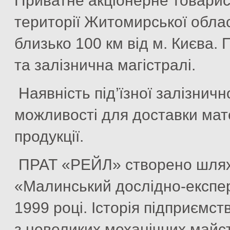
Приватне акціонерне товари
території Житомирської област
близько 100 км від м. Києва.
та залізнична магістралі.
Наявність під’їзної залізничн
можливості для доставки мате
продукції.
ПРАТ «РЕЙЛ» створено шляхо
«Малинський дослідно-експе
1999 році. Історія підприємст
з невеликих механічних майст