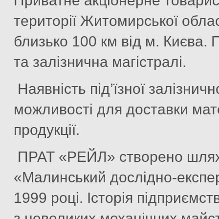
Приватне акціонерне товари
території Житомирської област
близько 100 км від м. Києва.
та залізнична магістралі.
Наявність під’їзної залізничн
можливості для доставки мате
продукції.
ПРАТ «РЕЙЛ» створено шляхо
«Малинський дослідно-експе
1999 році. Історія підприємст
з невеликих механічних майст