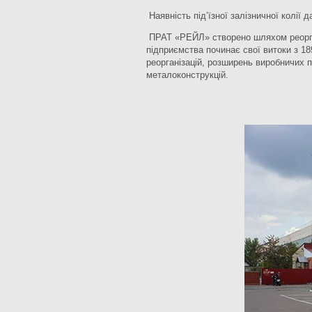
Наявність під’їзної залізничної колії 
ПРАТ «РЕЙЛ» створено шляхом реорган
підприємства починає свої витоки з 18
реорганізацій, розширень виробничих 
металоконструкцій.