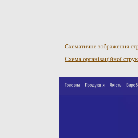
Схематичне зображення стр
Схема організаційної стру
Головна
Продукція
Якість
Вироб