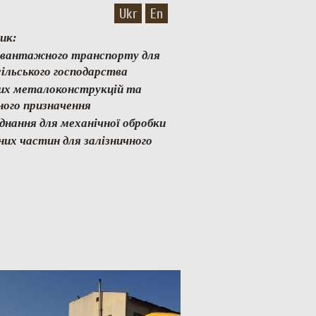
Ukr
En
ик:
и вантажного транспорту для
ільського господарства
них металоконструкцій та
ного призначення
аднання для механічної обробки
них частин для залізничного