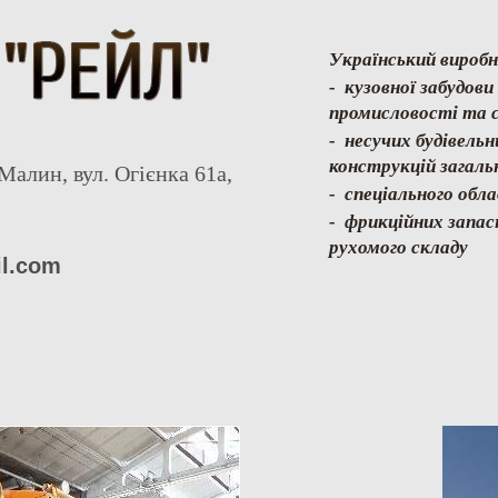
Український виробн
- кузовної забудов
промисловості та с
- несучих будівель
конструкцій загаль
Малин, вул. Огієнка 61а,
- спеціального обл
- фрикційних запас
рухомого складу
il.com