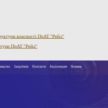
уктури власності ПрАТ "Рейл"
ктури ПрАТ "Рейл"
ництво
Закупівля
Контакти
Акціонерам
Новини