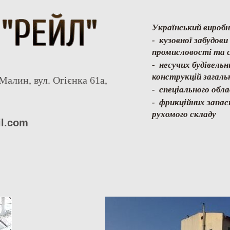
Український виробн
- кузовної забудов
промисловості та с
- несучих будівель
конструкцій загаль
Малин, вул. Огієнка 61а,
- спеціального обл
- фрикційних запас
рухомого складу
il.com