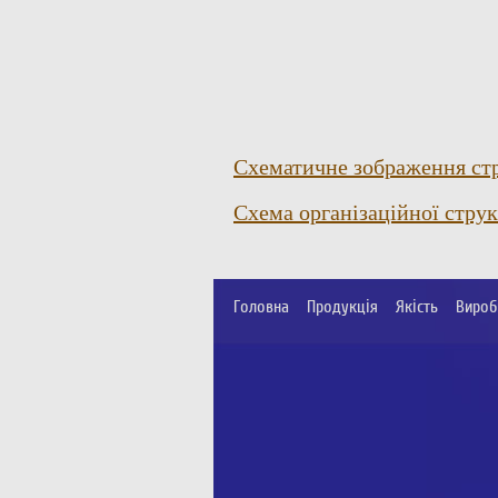
Схематичне зображення стр
Схема організаційної стру
Головна
Продукція
Якість
Вироб