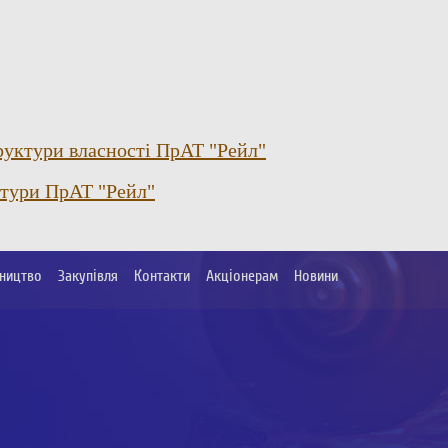
уктури власності ПрАТ "Рейл"
ктури ПрАТ "Рейл"
ництво
Закупівля
Контакти
Акціонерам
Новини