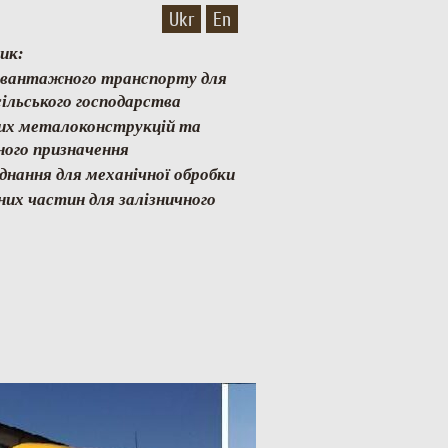
Ukr
En
ик:
и вантажного транспорту для
ільського господарства
них металоконструкцій та
ного призначення
аднання для механічної обробки
них частин для залізничного