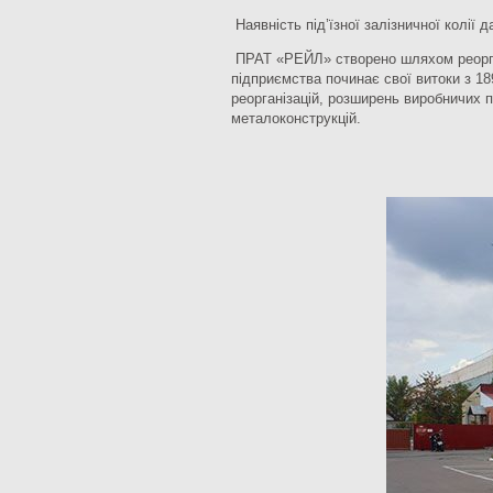
Наявність під’їзної залізничної колії 
ПРАТ «РЕЙЛ» створено шляхом реорган
підприємства починає свої витоки з 18
реорганізацій, розширень виробничих 
металоконструкцій.