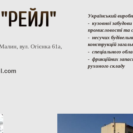
Український виробн
- кузовної забудов
промисловості та с
- несучих будівель
конструкцій загаль
Малин, вул. Огієнка 61а,
- спеціального обл
- фрикційних запас
рухомого складу
il.com