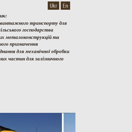
Ukr
En
ик:
и вантажного транспорту для
ільського господарства
них металоконструкцій та
ного призначення
аднання для механічної обробки
них частин для залізничного