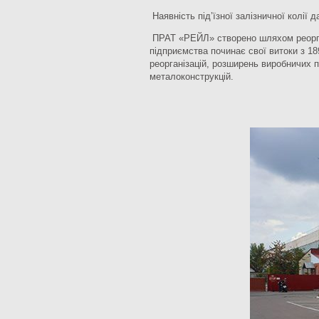
Наявність під’їзної залізничної колії 
ПРАТ «РЕЙЛ» створено шляхом реорган
підприємства починає свої витоки з 18
реорганізацій, розширень виробничих 
металоконструкцій.