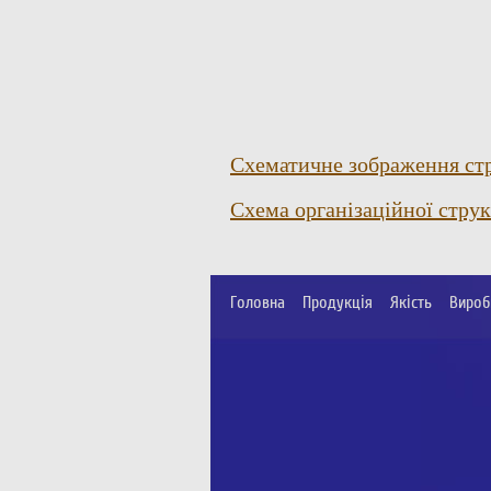
Схематичне зображення стр
Схема організаційної стру
Головна
Продукція
Якість
Вироб