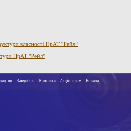
уктури власності ПрАТ "Рейл"
ктури ПрАТ "Рейл"
ництво
Закупівля
Контакти
Акціонерам
Новини