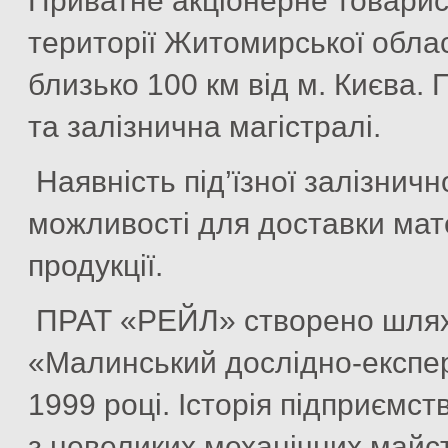
Приватне акціонерне товари
території Житомирської област
близько 100 км від м. Києва.
та залізнична магістралі.
Наявність під’їзної залізничн
можливості для доставки мате
продукції.
ПРАТ «РЕЙЛ» створено шляхо
«Малинський дослідно-експе
1999 році. Історія підприємст
з невеликих механічних майст