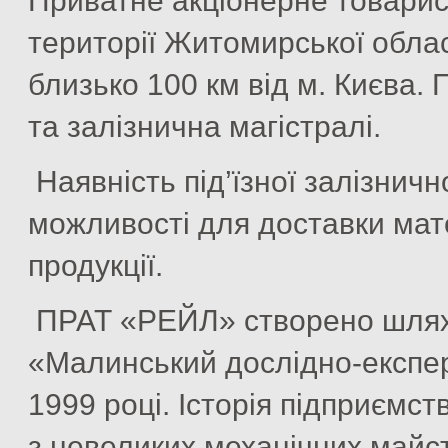
Приватне акціонерне товари
території Житомирської област
близько 100 км від м. Києва.
та залізнична магістралі.
Наявність під’їзної залізничн
можливості для доставки мате
продукції.
ПРАТ «РЕЙЛ» створено шляхо
«Малинський дослідно-експе
1999 році. Історія підприємст
з невеликих механічних майст