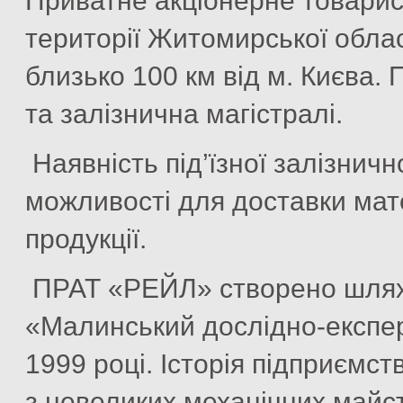
Приватне акціонерне товари
території Житомирської област
близько 100 км від м. Києва.
та залізнична магістралі.
Наявність під’їзної залізничн
можливості для доставки мате
продукції.
ПРАТ «РЕЙЛ» створено шляхо
«Малинський дослідно-експе
1999 році. Історія підприємст
з невеликих механічних майст