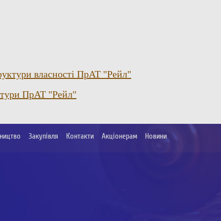
уктури власності ПрАТ "Рейл"
ктури ПрАТ "Рейл"
ництво
Закупівля
Контакти
Акціонерам
Новини