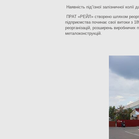
Наявність під’їзної залізничної колії 
ПРАТ «РЕЙЛ» створено шляхом реорган
підприємства починає свої витоки з 18
реорганізацій, розширень виробничих 
металоконструкцій.