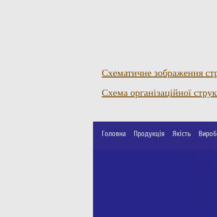
Схематичне зображення стр
Схема організаційної стру
Головна
Продукція
Якість
Вироб