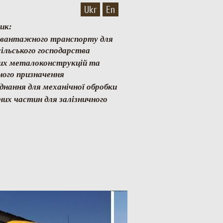
Ukr
En
ик:
и вантажного транспорту для
ільського господарства
них металоконструкцій та
ного призначення
аднання для механічної обробки
них частин для залізничного