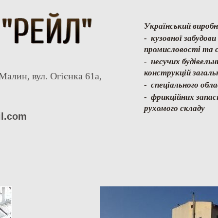
Український виробн
- кузовної забудов
промисловості та с
- несучих будівель
конструкцій загаль
Малин, вул. Огієнка 61а,
- спеціального обл
- фрикційних запас
рухомого складу
il.com