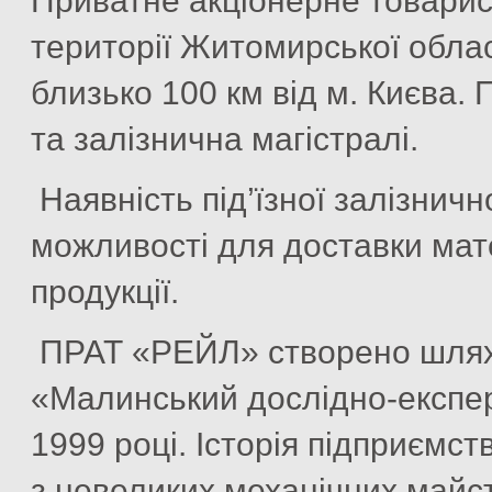
Приватне акціонерне товари
території Житомирської област
близько 100 км від м. Києва.
та залізнична магістралі.
Наявність під’їзної залізничн
можливості для доставки мате
продукції.
ПРАТ «РЕЙЛ» створено шляхо
«Малинський дослідно-експе
1999 році. Історія підприємст
з невеликих механічних майст