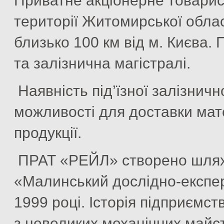
Приватне акціонерне товари
території Житомирської област
близько 100 км від м. Києва.
та залізнична магістралі.
Наявність під’їзної залізничн
можливості для доставки мате
продукції.
ПРАТ «РЕЙЛ» створено шляхо
«Малинський дослідно-експе
1999 році. Історія підприємст
з невеликих механічних майст