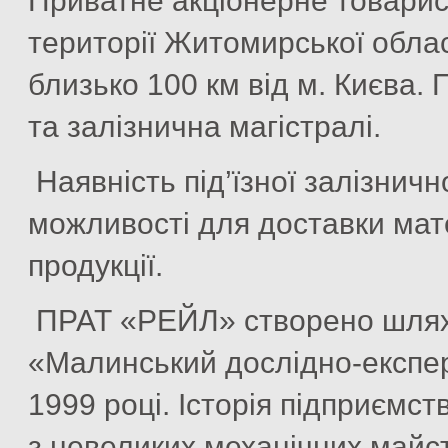
Приватне акціонерне товари
території Житомирської област
близько 100 км від м. Києва.
та залізнична магістралі.
Наявність під’їзної залізничн
можливості для доставки мате
продукції.
ПРАТ «РЕЙЛ» створено шляхо
«Малинський дослідно-експе
1999 році. Історія підприємст
з невеликих механічних майст